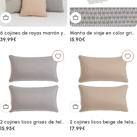
Añadir al carrito
Añadir al carrito
6 cojines de rayas marrón y
Manta de viaje en color gris
gris de algodón de 45x45
100% poliéster con flecos de
Precio
39,99€
Precio
15,90€
cm con relleno
130x160 cm
habitual
habitual
Añadir al carrito
Añadir al carrito
2 cojines lisos grises de tela
2 cojines lisos beige de tela
de loneta de 50x30 cm con
de loneta de 50x30 cm con
Precio
15,95€
Precio
17,99€
relleno
relleno
habitual
habitual