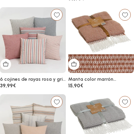
habitual
Añadir al carrito
Añadir al carrito
6 cojines de rayas rosa y gris
Manta color marrón
de algodón de 45x45 cm
terracota 100% poliéster con
Precio
39,99€
Precio
15,90€
con relleno
flecos de 130x160 cm
habitual
habitual