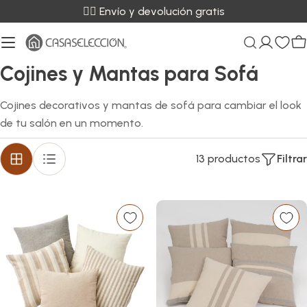
Saltar
✌🏼 Envío y devolución gratis
al
contenido
C
C
Cojines y Mantas para Sofá
o
Cojines decorativos y mantas de sofá para cambiar el look
l
de tu salón en un momento.
e
13 productos
Filtrar
c
c
i
ó
n
: