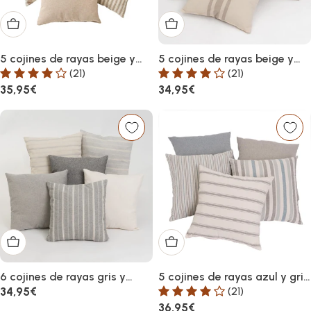
Añadir al carrito
Añadir al carrito
5 cojines de rayas beige y
5 cojines de rayas beige y
gris de algodón de 45x45
marrón de algodón de
(21)
(21)
cm con relleno
45x45 cm con relleno
Precio
35,95€
Precio
34,95€
habitual
habitual
Añadir al carrito
Añadir al carrito
6 cojines de rayas gris y
5 cojines de rayas azul y gris
beige de algodón de 45x45
de algodón de 45x45 cm
Precio
34,95€
(21)
cm con relleno
con relleno
Precio
36,95€
habitual