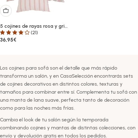
Añadir al carrito
5 cojines de rayas rosa y gris
de algodón de 45x45 cm
(21)
con relleno
Precio
36,95€
habitual
Los cojines para sofá son el detalle que más rápido
transforma un salón, y en CasaSelección encontrarás sets
de cojines decorativos en distintos colores, texturas y
tamaños para combinar entre sí. Complementa tu sofá con
una manta de lana suave, perfecta tanto de decoración
como para las noches más frías.
Cambia el look de tu salón según la temporada
combinando cojines y mantas de distintas colecciones, con
envío y devolución gratis en todos los pedidos.