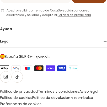
electrónico
Acepto recibir contenido de CasaSelección por correo
electrónico y he leído y acepto la
Política de privacidad
Ayuda
Legal
País/región
España (EUR €)
Idioma
Español
Métodos
de
Instagram
TikTok
pago
Política de privacidad
Términos y condiciones
Aviso legal
Política de cookies
Política de devolución y reembolso
Preferencias de cookies