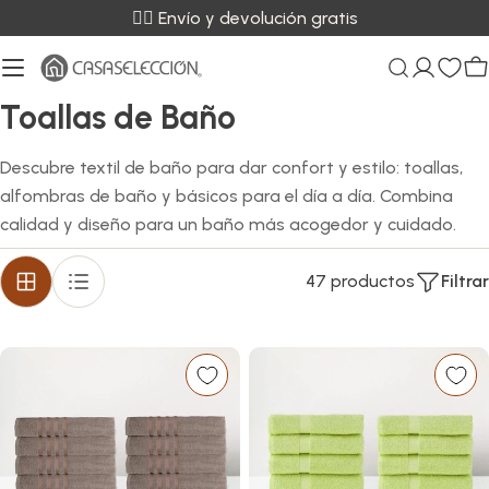
Saltar
✌🏼 Envío y devolución gratis
al
contenido
C
C
Toallas de Baño
o
Descubre textil de baño para dar confort y estilo: toallas,
l
alfombras de baño y básicos para el día a día. Combina
e
calidad y diseño para un baño más acogedor y cuidado.
c
47 productos
Filtrar
c
i
ó
n
: