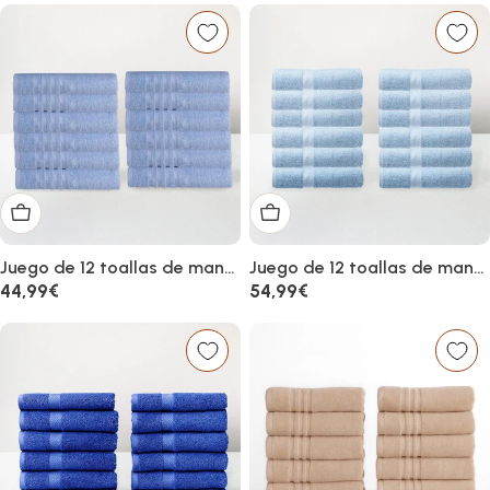
Añadir al carrito
Añadir al carrito
Juego de 12 toallas de mano
Juego de 12 toallas de mano
color azul 100% algodón rizo
color azul 100% algodón rizo
Precio
44,99€
Precio
54,99€
de 100x50 cm
de 100x50 cm
habitual
habitual