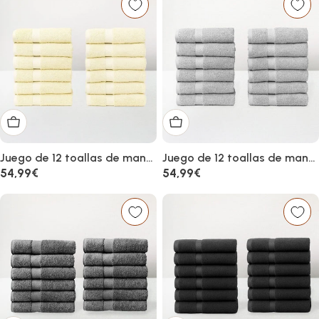
Añadir al carrito
Añadir al carrito
Juego de 12 toallas de mano
Juego de 12 toallas de mano
color crema 100% algodón
gris claro 100% algodón rizo
Precio
54,99€
Precio
54,99€
rizo 100x50 cm
100x50 cm
habitual
habitual