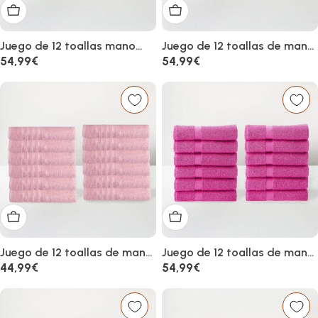
Añadir al carrito
Añadir al carrito
Juego de 12 toallas mano
Juego de 12 toallas de mano
gris oscuro 100% algodón
color negro 100% algodón
Precio
54,99€
Precio
54,99€
rizo de 100x50 cm
rizo 100x50 cm
habitual
habitual
Añadir al carrito
Añadir al carrito
Juego de 12 toallas de mano
Juego de 12 toallas de mano
color rosa 100% algodón rizo
color fucsia 100% algodón
Precio
44,99€
Precio
54,99€
de 100x50 cm
rizo 100x50 cm
habitual
habitual