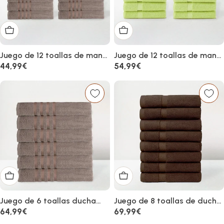
Añadir al carrito
Añadir al carrito
Juego de 12 toallas de mano
Juego de 12 toallas de mano
color marrón 100% algodón
verde lima 100% algodón rizo
Precio
44,99€
Precio
54,99€
rizo 100x50 cm
100x50 cm
habitual
habitual
Añadir al carrito
Añadir al carrito
Juego de 6 toallas ducha
Juego de 8 toallas de ducha
grandes color marrón 100%
color chocolate 100%
Precio
64,99€
Precio
69,99€
algodón de 150x100 cm
algodón rizo 140x70 cm
habitual
habitual