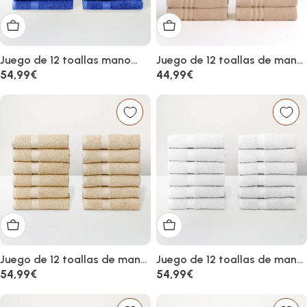
Añadir al carrito
Añadir al carrito
Juego de 12 toallas mano
Juego de 12 toallas de mano
azul oscuro 100% algodón
color beige 100% algodón
Precio
54,99€
Precio
44,99€
rizo de 100x50 cm
rizo de 100x50 cm
habitual
habitual
Añadir al carrito
Añadir al carrito
Juego de 12 toallas de mano
Juego de 12 toallas de mano
color beige 100% algodón
blanco roto 100% algodón
Precio
54,99€
Precio
54,99€
rizo 100x50 cm
rizo 100x50 cm
habitual
habitual