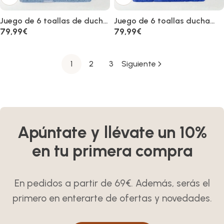
Juego de 6 toallas de ducha
Juego de 6 toallas ducha
grandes azul 100% algodón
grandes azul oscuro 100%
Precio
79,99€
Precio
79,99€
rizo de 150x100 cm
algodón de 150x100 cm
habitual
habitual
1
2
3
Siguiente
Apúntate y llévate un 10%
en tu primera compra
En pedidos a partir de 69€. Además, serás el
primero en enterarte de ofertas y novedades.