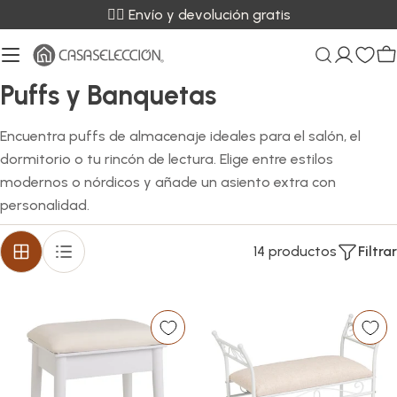
Saltar
✌🏼 Envío y devolución gratis
al
contenido
C
C
Puffs y Banquetas
o
Encuentra puffs de almacenaje ideales para el salón, el
l
dormitorio o tu rincón de lectura. Elige entre estilos
e
modernos o nórdicos y añade un asiento extra con
personalidad.
c
c
14 productos
Filtrar
i
ó
n
: