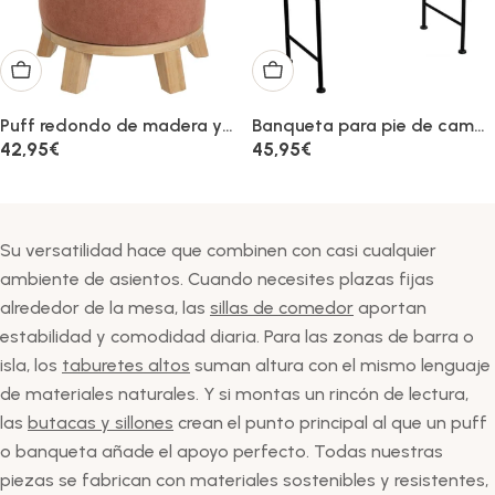
Añadir al carrito
Añadir al carrito
Puff redondo de madera y
Banqueta para pie de cama
tejido de chenilla naranja de
de metal negro y asiento de
Precio
42,95€
Precio
45,95€
40x45 cm
algodón blanco
habitual
habitual
Su versatilidad hace que combinen con casi cualquier
ambiente de asientos. Cuando necesites plazas fijas
alrededor de la mesa, las
sillas de comedor
aportan
estabilidad y comodidad diaria. Para las zonas de barra o
isla, los
taburetes altos
suman altura con el mismo lenguaje
de materiales naturales. Y si montas un rincón de lectura,
las
butacas y sillones
crean el punto principal al que un puff
o banqueta añade el apoyo perfecto. Todas nuestras
piezas se fabrican con materiales sostenibles y resistentes,