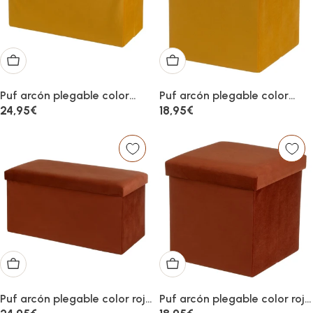
Añadir al carrito
Añadir al carrito
Puf arcón plegable color
Puf arcón plegable color
amarillo para almacenaje
amarillo para almacenaje
Precio
24,95€
Precio
18,95€
con tapa de 76x38x38cm
con tapa de 38x38x38cm
habitual
habitual
Añadir al carrito
Añadir al carrito
Puf arcón plegable color rojo
Puf arcón plegable color rojo
para almacenaje con tapa
para almacenaje con tapa