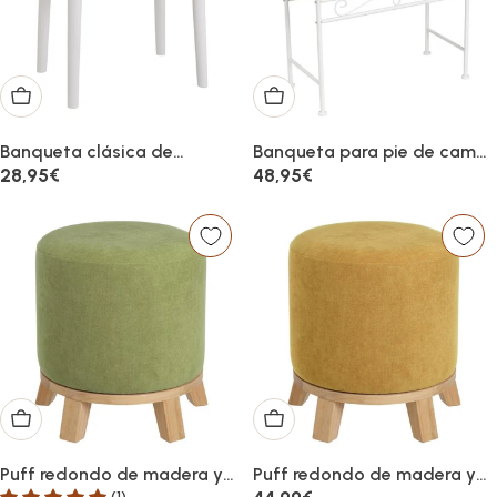
Añadir al carrito
Añadir al carrito
Banqueta clásica de
Banqueta para pie de cama
tocador en madera de
de metal blanco y asiento
Precio
28,95€
Precio
48,95€
paulonia blanca
de lino beige
habitual
habitual
38x29x45cm
Añadir al carrito
Añadir al carrito
Puff redondo de madera y
Puff redondo de madera y
tejido de chenilla verde de
tejido de chenilla mostaza